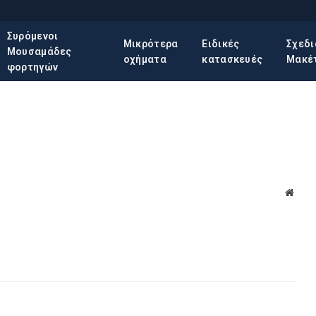
Συρόμενοι
Μικρότερα
Ειδικές
Σχεδ
Μουσαμάδες
οχήματα
κατασκευές
Μακέ
φορτηγών
Websi