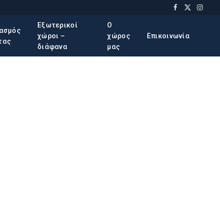
Facebook
X
Insta
(Twitter)
Εξωτερικοί
Ο
ιασμός
χώροι –
χώρος
Επικοινωνία
τας
διάφανα
μας
te